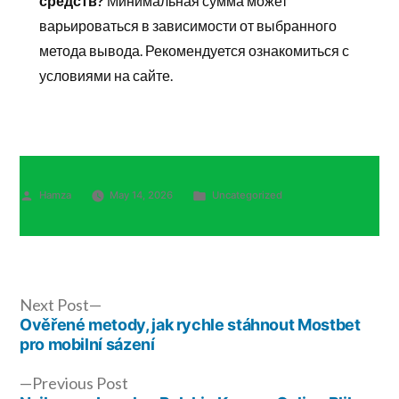
средств?
Минимальная сумма может
варьироваться в зависимости от выбранного
метода вывода. Рекомендуется ознакомиться с
условиями на сайте.
Posted
Posted
Hamza
May 14, 2026
Uncategorized
by
in
Next
POST
Next Post
post:
Ověřené metody, jak rychle stáhnout Mostbet
NAVIGATION
pro mobilní sázení
Previous
Previous Post