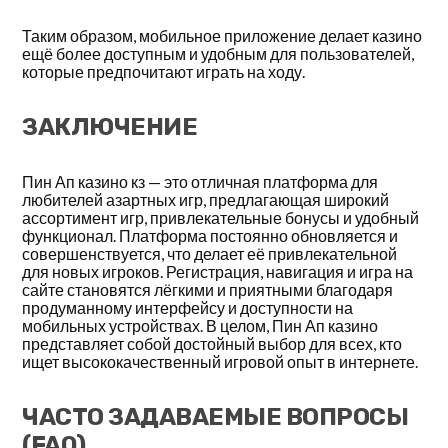
Таким образом, мобильное приложение делает казино
ещё более доступным и удобным для пользователей,
которые предпочитают играть на ходу.
ЗАКЛЮЧЕНИЕ
Пин Ап казино кз — это отличная платформа для
любителей азартных игр, предлагающая широкий
ассортимент игр, привлекательные бонусы и удобный
функционал. Платформа постоянно обновляется и
совершенствуется, что делает её привлекательной
для новых игроков. Регистрация, навигация и игра на
сайте становятся лёгкими и приятными благодаря
продуманному интерфейсу и доступности на
мобильных устройствах. В целом, Пин Ап казино
представляет собой достойный выбор для всех, кто
ищет высококачественный игровой опыт в интернете.
ЧАСТО ЗАДАВАЕМЫЕ ВОПРОСЫ
(FAQ)