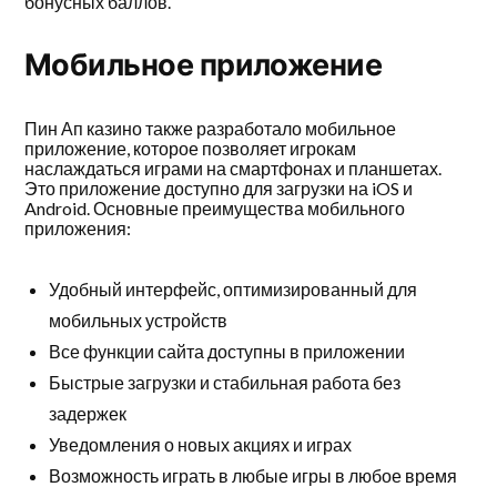
бонусных баллов.
Мобильное приложение
Пин Ап казино также разработало мобильное
приложение, которое позволяет игрокам
наслаждаться играми на смартфонах и планшетах.
Это приложение доступно для загрузки на iOS и
Android. Основные преимущества мобильного
приложения:
Удобный интерфейс, оптимизированный для
мобильных устройств
Все функции сайта доступны в приложении
Быстрые загрузки и стабильная работа без
задержек
Уведомления о новых акциях и играх
Возможность играть в любые игры в любое время